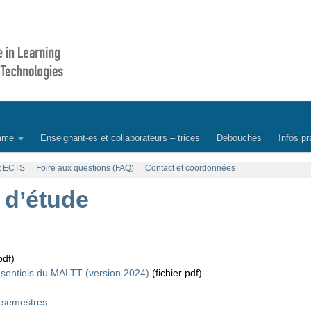
mme
Enseignant-es et collaborateurs – trices
Débouchés
Infos pr
et ECTS
Foire aux questions (FAQ)
Contact et coordonnées
 d’étude
pdf)
sentiels du MALTT (version 2024)
(fichier pdf)
 semestres