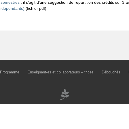
 semestres
: il s’agit d’une suggestion de répartition des crédits sur 3 
 indépendants)
(fichier pdf)
Programme
Enseignant-es et collaborateurs – trices
Débouchés