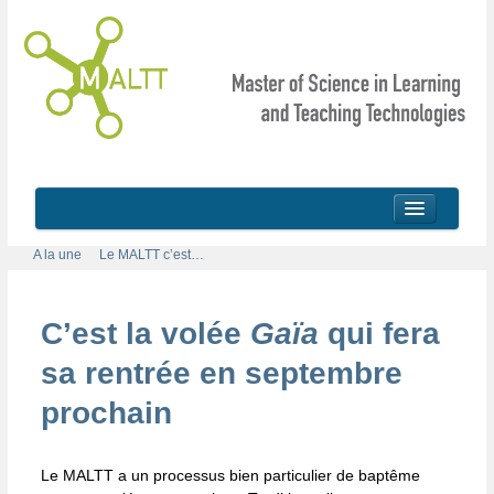
A la une
Le MALTT c’est…
Accueil
C’est la volée
Gaïa
qui fera
A la une
sa rentrée en septembre
Le MALTT c’est…
prochain
Futur-es étudiant-es
Conditions d’admission
Le MALTT a un processus bien particulier de baptême