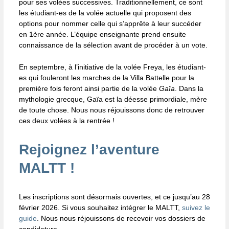
pour ses volées successives. Traditionnellement, ce sont
Séance d’information
les étudiant-es de la volée actuelle qui proposent des
Profils visés
options pour nommer celle qui s’apprête à leur succéder
en 1ère année. L’équipe enseignante prend ensuite
Programme
connaissance de la sélection avant de procéder à un vote.
Organisation et dates
En septembre, à l’initiative de la volée Freya, les étudiant-
Liste des cours
es qui fouleront les marches de la Villa Battelle pour la
première fois feront ainsi partie de la volée
Gaïa
. Dans la
Enseignant-es et collaborateurs – trices
mythologie grecque, Gaïa est la déesse primordiale, mère
Débouchés
de toute chose. Nous nous réjouissons donc de retrouver
ces deux volées à la rentrée !
Infos pratiques
Règlement et plan d’étude
Rejoignez l’aventure
Déclaration de Bologne et ECTS
MALTT !
Foire aux questions (FAQ)
Contact et coordonnées
Les inscriptions sont désormais ouvertes, et ce jusqu’au 28
février 2026. Si vous souhaitez intégrer le MALTT,
suivez le
Anciens étudiants
guide
. Nous nous réjouissons de recevoir vos dossiers de
Mémoires de fin d’études du MALTT